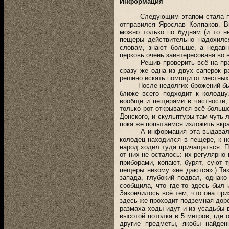
Информация
Следующим этапом стала попытк
отправился Ярослав Колпаков. В
можно только по будням (и то н
пещеры действительно надохился
словам, знают больше, а недавн
церковь очень заинтересована во 
Решив проверить всё на практик
сразу же одна из двух саперок р
решено искать помощи от местных
После недолгих брожений было в
ближе всего подходит к колодц
вообще и пещерами в частности,
только рот открывался всё больше
Донского, и скульптуры там чуть 
пока же попытаемся изложить вк
А информация эта выдавалась, 
колодец находился в пещере, к н
народ ходил туда причащаться. П
от них не осталось: их регулярно
приборами, копают, бурят, суют т
пещеры никому «не даются».) Та
запада, глубокий подвал, однак
сообщила, что где-то здесь был 
Закончилось всё тем, что она пр
здесь же проходит подземная доро
размаха ходы идут и из усадьбы 
высотой потолка в 5 метров, где
другие предметы, якобы найден