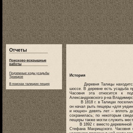
Отчеты
Поисково-вскрышные
работы
Подземные ходы усадьбы
История
Троицкое
В поисках талицких пещер
Деревня Талицы находится в н
шоссе. В деревне есть усадьба п
Часовня эта относится к под
Александровского р-на Владимирс
В 1818 г. в Талицах поселился
он начал рыть пещеры «для уедин
и нощно» девять лет – вплоть д
сохранилась; по некоторым свед
пещеры также могли служить мест
В 1892 г. вместо деревянной бы
Стефана Махрищского. Часовня 