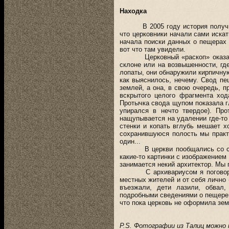
Находка
В 2005 году история получила
что церковники начали сами искат
начала поиски данных о пещерах 
вот что там увидели.
Церковный «раскоп» оказался п
склоне или на возвышенности, гд
лопаты, они обнаружили кирпичную
как выяснилось, нечему. Свод пе
землей, а она, в свою очередь, п
вскрытого целого фрагмента ход
Протычка свода щупом показала г
упирался в нечто твердое). Про
нащупывается на удалении где-то 
стенки и копать вглубь мешает 
сохранившуюся полость мы практи
один...
В церкви пообщались со старш
какие-то картинки с изображением
занимается некий архитектор. Мы
С архивариусом я поговорил п
местных жителей и от себя лично 
въезжали, дети лазили, обвал,
подробными сведениями о пещере. 
что пока церковь не оформила зем
P.S. Фотографии из Талиц можн