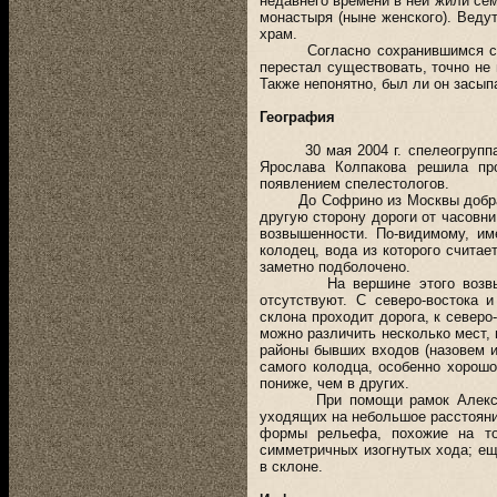
недавнего времени в ней жили се
монастыря (ныне женского). Веду
храм.
Согласно сохранившимся свидет
перестал существовать, точно не 
Также непонятно, был ли он засып
География
30 мая 2004 г. спелеогруппа «
Ярослава Колпакова решила пр
появлением спелестологов.
До Софрино из Москвы добрались
другую сторону дороги от часовн
возвышенности. По-видимому, и
колодец, вода из которого считае
заметно подболочено.
На вершине этого возвышенно
отсутствуют. С северо-востока 
склона проходит дорога, к северо
можно различить несколько мест, 
районы бывших входов (назовем и
самого колодца, особенно хорошо
пониже, чем в других.
При помощи рамок Алексеем и
уходящих на небольшое расстояние
формы рельефа, похожие на точ
симметричных изогнутых хода; ещ
в склоне.