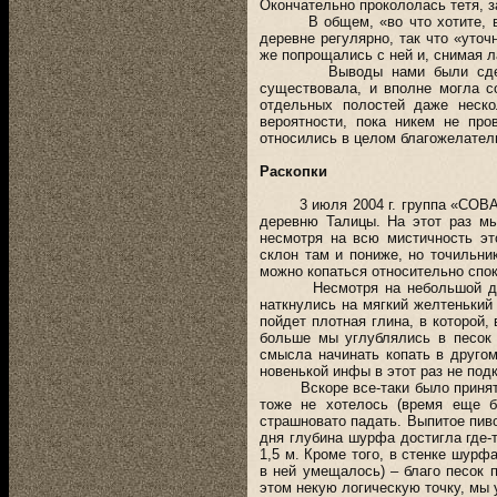
Окончательно прокололась тетя, з
В общем, «во что хотите, в то
деревне регулярно, так что «уто
же попрощались с ней и, снимая 
Выводы нами были сделаны с
существовала, и вполне могла с
отдельных полостей даже нескол
вероятности, пока никем не про
относились в целом благожелател
Раскопки
3 июля 2004 г. группа «СОВА» в
деревню Талицы. На этот раз мы
несмотря на всю мистичность эт
склон там и пониже, но точильни
можно копаться относительно спок
Несмотря на небольшой дождь,
наткнулись на мягкий желтенький 
пойдет плотная глина, в которой,
больше мы углублялись в песок 
смысла начинать копать в друго
новенькой инфы в этот раз не под
Вскоре все-таки было принято р
тоже не хотелось (время еще б
страшновато падать. Выпитое пив
дня глубина шурфа достигла где-т
1,5 м. Кроме того, в стенке шур
в ней умещалось) – благо песок 
этом некую логическую точку, м