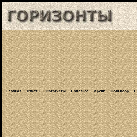
Главная
Отчеты
Фототчеты
Полезное
Архив
Фольклор
С