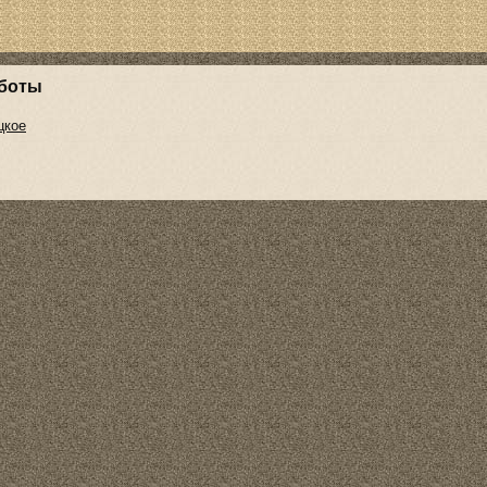
боты
цкое