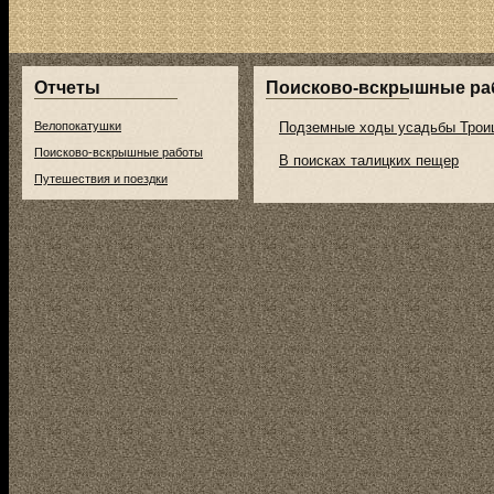
Отчеты
Поисково-вскрышные ра
Велопокатушки
Подземные ходы усадьбы Трои
Поисково-вскрышные работы
В поисках талицких пещер
Путешествия и поездки